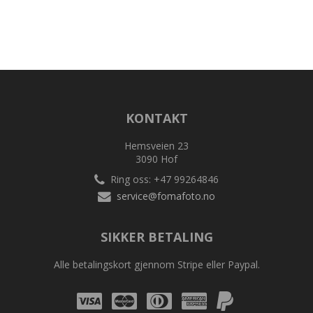
KONTAKT
Hemsveien 23
3090 Hof
Ring oss: +47 99264846
service@fomafoto.no
SIKKER BETALING
Alle betalingskort gjennom Stripe eller Paypal.
Visa
Mastercard
Diners
Amex
Amex
Club