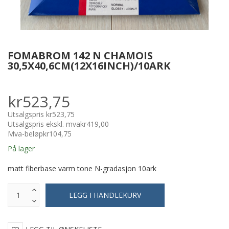
FOMABROM 142 N CHAMOIS
30,5X40,6CM(12X16INCH)/10ARK
kr523,75
Utsalgspris
kr523,75
Utsalgspris ekskl. mva
kr419,00
Mva-beløp
kr104,75
På lager
matt fiberbase varm tone N-gradasjon 10ark