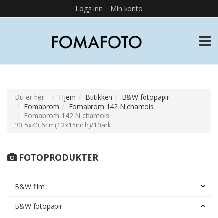
Logg inn
Min konto
TOGG
Du er her:
Hjem
Butikken
B&W fotopapir
Fomabrom
Fomabrom 142 N chamois
Fomabrom 142 N chamois
30,5x40,6cm(12x16inch)/10ark
FOTOPRODUKTER
B&W film
B&W fotopapir