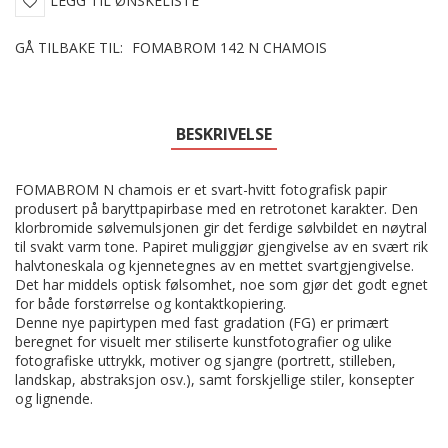
LEGG TIL ØNSKELISTE
GÅ TILBAKE TIL:
FOMABROM 142 N CHAMOIS
BESKRIVELSE
FOMABROM N chamois er et svart-hvitt fotografisk papir
produsert på baryttpapirbase med en retrotonet karakter. Den
klorbromide sølvemulsjonen gir det ferdige sølvbildet en nøytral
til svakt varm tone. Papiret muliggjør gjengivelse av en svært rik
halvtoneskala og kjennetegnes av en mettet svartgjengivelse.
Det har middels optisk følsomhet, noe som gjør det godt egnet
for både forstørrelse og kontaktkopiering.
Denne nye papirtypen med fast gradation (FG) er primært
beregnet for visuelt mer stiliserte kunstfotografier og ulike
fotografiske uttrykk, motiver og sjangre (portrett, stilleben,
landskap, abstraksjon osv.), samt forskjellige stiler, konsepter
og lignende.