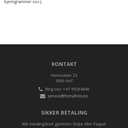
kjemigrammer osv.).
KONTAKT
Hemsveien 23
3090 Hof
Ring oss: +47 99264846
service@fomafoto.no
SIKKER BETALING
Alle betalingskort gjennom Stripe eller Paypal.