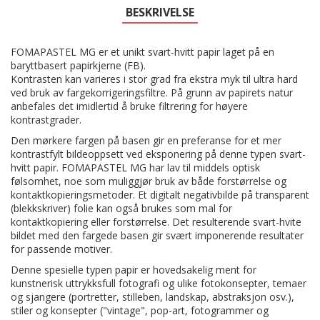
BESKRIVELSE
FOMAPASTEL MG er et unikt svart-hvitt papir laget på en
baryttbasert papirkjerne (FB).
Kontrasten kan varieres i stor grad fra ekstra myk til ultra hard
ved bruk av fargekorrigeringsfiltre. På grunn av papirets natur
anbefales det imidlertid å bruke filtrering for høyere
kontrastgrader.
Den mørkere fargen på basen gir en preferanse for et mer
kontrastfylt bildeoppsett ved eksponering på denne typen svart-
hvitt papir. FOMAPASTEL MG har lav til middels optisk
følsomhet, noe som muliggjør bruk av både forstørrelse og
kontaktkopieringsmetoder. Et digitalt negativbilde på transparent
(blekkskriver) folie kan også brukes som mal for
kontaktkopiering eller forstørrelse. Det resulterende svart-hvite
bildet med den fargede basen gir svært imponerende resultater
for passende motiver.
Denne spesielle typen papir er hovedsakelig ment for
kunstnerisk uttrykksfull fotografi og ulike fotokonsepter, temaer
og sjangere (portretter, stilleben, landskap, abstraksjon osv.),
stiler og konsepter ("vintage", pop-art, fotogrammer og