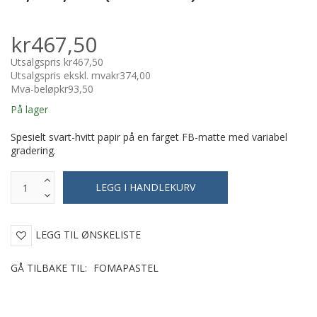
kr467,50
Utsalgspris
kr467,50
Utsalgspris ekskl. mva
kr374,00
Mva-beløp
kr93,50
På lager
Spesielt svart-hvitt papir på en farget FB-matte med variabel
gradering.
LEGG TIL ØNSKELISTE
GÅ TILBAKE TIL:
FOMAPASTEL