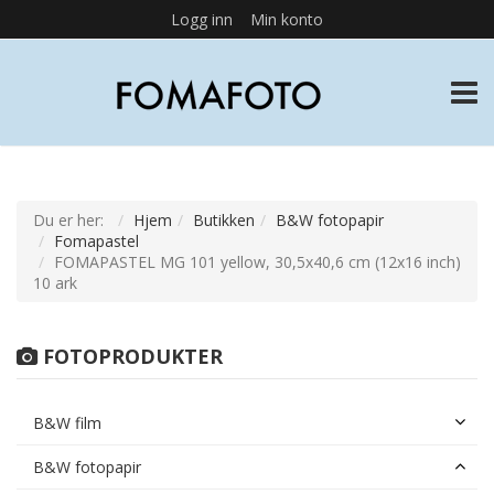
Logg inn
Min konto
TOGG
Du er her:
Hjem
Butikken
B&W fotopapir
Fomapastel
FOMAPASTEL MG 101 yellow, 30,5x40,6 cm (12x16 inch)
10 ark
FOTOPRODUKTER
B&W film
B&W fotopapir