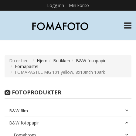
Logg inn
Min konto
TOGG
Du er her:
Hjem
Butikken
B&W fotopapir
Fomapastel
FOMAPASTEL MG 101 yellow, 8x10inch 10ark
FOTOPRODUKTER
B&W film
B&W fotopapir
Fomabrom