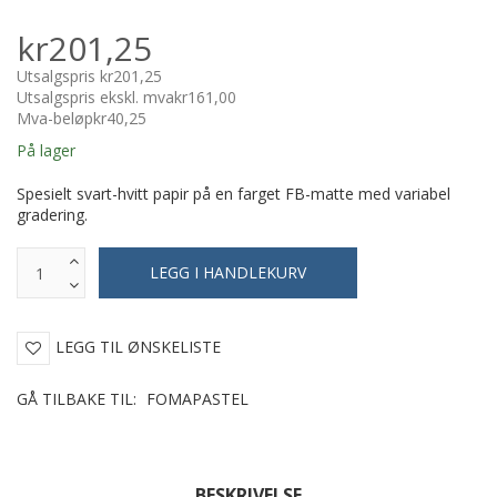
kr201,25
Utsalgspris
kr201,25
Utsalgspris ekskl. mva
kr161,00
Mva-beløp
kr40,25
På lager
Spesielt svart-hvitt papir på en farget FB-matte med variabel
gradering.
LEGG TIL ØNSKELISTE
GÅ TILBAKE TIL:
FOMAPASTEL
BESKRIVELSE