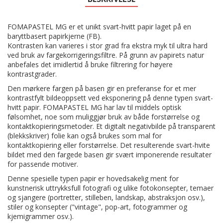
FOMAPASTEL MG er et unikt svart-hvitt papir laget på en
baryttbasert papirkjerne (FB).
Kontrasten kan varieres i stor grad fra ekstra myk til ultra hard
ved bruk av fargekorrigeringsfiltre. På grunn av papirets natur
anbefales det imidlertid å bruke filtrering for høyere
kontrastgrader.
Den mørkere fargen på basen gir en preferanse for et mer
kontrastfylt bildeoppsett ved eksponering på denne typen svart-
hvitt papir. FOMAPASTEL MG har lav til middels optisk
følsomhet, noe som muliggjør bruk av både forstørrelse og
kontaktkopieringsmetoder. Et digitalt negativbilde på transparent
(blekkskriver) folie kan også brukes som mal for
kontaktkopiering eller forstørrelse. Det resulterende svart-hvite
bildet med den fargede basen gir svært imponerende resultater
for passende motiver.
Denne spesielle typen papir er hovedsakelig ment for
kunstnerisk uttrykksfull fotografi og ulike fotokonsepter, temaer
og sjangere (portretter, stilleben, landskap, abstraksjon osv.),
stiler og konsepter ("vintage", pop-art, fotogrammer og
kjemigrammer osv.).