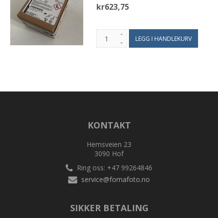
kr623,75
KONTAKT
Hemsveien 23
3090 Hof
Ring oss: +47 99264846
service@fomafoto.no
SIKKER BETALING