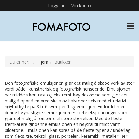
Logg inn
Min konto
TOGG
Du er her:
Hjem
Butikken
Den fotografiske emulsjonen gjør det mulig å skape verk av stor
verdi både i kunstnerisk og fotografisk henseende. Emulsjonen
har middels kontrast og ekstremt høy dekkevne som gjør det
mulig å oppnå en bred skala av halvtoner selv med et relativt
høyt utbytte på 3 til 6 kvm. per 1 kg emulsjon. En fordel med
denne høyhastighetsemulsjonen er korte eksponeringer som
gjør det mulig å forstørre til store størrelser. Med de fleste
fremkallere gir denne emulsjonen en nøytral til mildt varm
bildetone. Emulsjonen kan spres på de fleste typer av underlag,
som f.eks. tre, tekstil, glass, porselen, keramikk, metaller, lær,